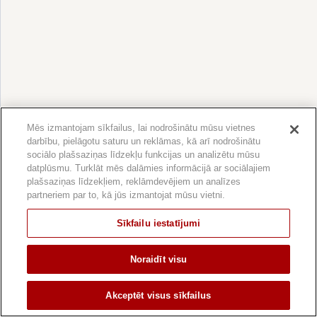
Mēs izmantojam sīkfailus, lai nodrošinātu mūsu vietnes
darbību, pielāgotu saturu un reklāmas, kā arī nodrošinātu
sociālo plašsaziņas līdzekļu funkcijas un analizētu mūsu
datplūsmu. Turklāt mēs dalāmies informācijā ar sociālajiem
plašsaziņas līdzekļiem, reklāmdevējiem un analīzes
partneriem par to, kā jūs izmantojat mūsu vietni.
Sīkfailu iestatījumi
Noraidīt visu
Akceptēt visus sīkfailus