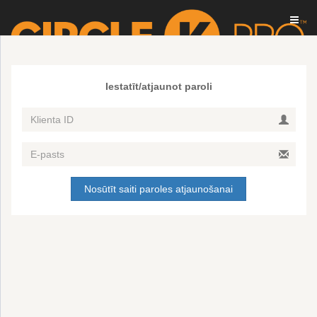
Iestatīt/atjaunot paroli
Nosūtīt saiti paroles atjaunošanai